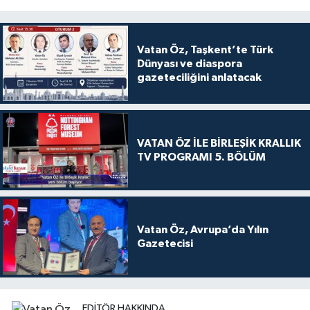
Vatan Öz, Taşkent’te Türk
Dünyası ve diaspora
gazeteciliğini anlatacak
VATAN ÖZ İLE BİRLEŞİK KRALLIK
TV PROGRAMI 5. BÖLÜM
Vatan Öz, Avrupa’da Yılın
Gazetecisi
EDITÖR HAKKINDA