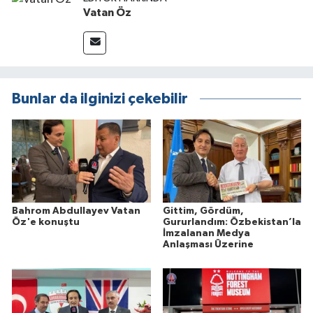
Vatan Öz
Bunlar da ilginizi çekebilir
Bahrom Abdullayev Vatan
Gittim, Gördüm,
Öz'e konuştu
Gururlandım: Özbekistan’la
İmzalanan Medya
Anlaşması Üzerine