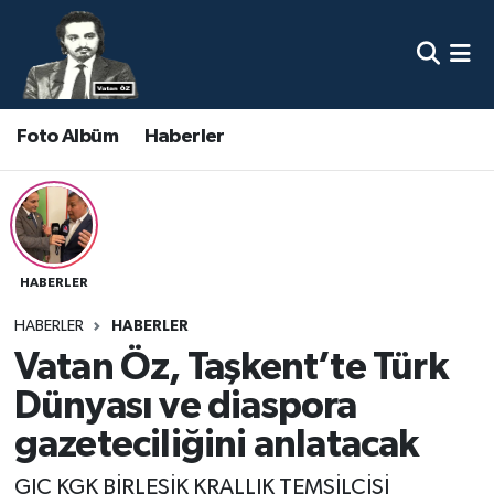
Nöbetçi Eczaneler
Foto Albüm
Haberler
Hava Durumu
Namaz Vakitleri
Trafik Durumu
HABERLER
Süper Lig Puan Durumu ve Fikstür
HABERLER
HABERLER
Vatan Öz, Taşkent’te Türk
Tüm Manşetler
Dünyası ve diaspora
Son Dakika Haberleri
gazeteciliğini anlatacak
Haber Arşivi
GJC KGK BİRLEŞİK KRALLIK TEMSİLCİSİ