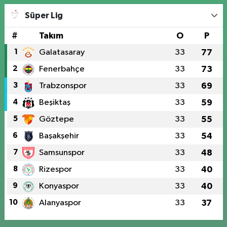
Süper Lig
#
Takım
O
P
1
Galatasaray
33
77
2
Fenerbahçe
33
73
3
Trabzonspor
33
69
4
Beşiktaş
33
59
5
Göztepe
33
55
6
Başakşehir
33
54
7
Samsunspor
33
48
8
Rizespor
33
40
9
Konyaspor
33
40
10
Alanyaspor
33
37