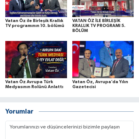
Vatan Öz ile Birleşik Krallık
VATAN ÖZ İLE BİRLEŞİK
TV programının 10. bölümü
KRALLIK TV PROGRAMI 5.
BÖLÜM
Vatan Öz Avrupa Türk
Vatan Öz, Avrupa’da Yılın
Medyasının Rolünü Anlattı
Gazetecisi
Yorumlar