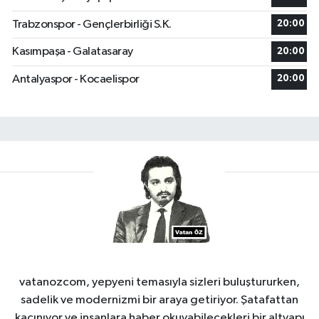
Trabzonspor - Gençlerbirliği S.K.
20:00
Kasımpaşa - Galatasaray
20:00
Antalyaspor - Kocaelispor
20:00
vatanozcom, yepyeni temasıyla sizleri buluştururken,
sadelik ve modernizmi bir araya getiriyor. Şatafattan
kaçınıyor ve insanlara haber okuyabilecekleri bir altyapı