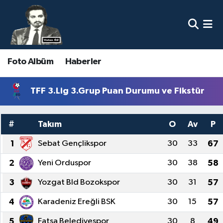
Nöbetçi Eczaneler
Foto Albüm
Haberler
Hava Durumu
Namaz Vakitleri
TFF 3.Lig 3.Grup Puan Durumu ve Fikstür
Trafik Durumu
#
Takım
O
Av
P
Süper Lig Puan Durumu ve Fikstür
1
Sebat Gençlikspor
30
33
67
2
Yeni Orduspor
30
38
58
Tüm Manşetler
3
Yozgat Bld Bozokspor
30
31
57
Son Dakika Haberleri
4
Karadeniz Ereğli BSK
30
15
57
Haber Arşivi
5
Fatsa Belediyespor
30
8
49