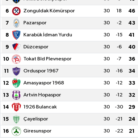
6
Zonguldak Kömürspor
30
18
46
7
Pazarspor
30
-2
43
8
Karabük İdman Yurdu
30
-15
41
9
Düzcespor
30
-6
40
10
Tokat Bld Plevnespor
30
-7
36
11
Orduspor 1967
30
-16
34
12
Amasyaspor 1968
30
-12
33
13
Artvin Hopaspor
30
-12
32
14
1926 Bulancak
30
-30
29
15
Çayelispor
30
-21
24
16
Giresunspor
30
-22
21