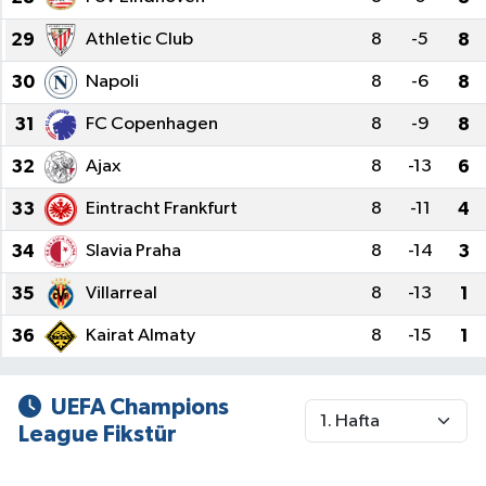
29
Athletic Club
8
-5
8
30
Napoli
8
-6
8
31
FC Copenhagen
8
-9
8
32
Ajax
8
-13
6
33
Eintracht Frankfurt
8
-11
4
34
Slavia Praha
8
-14
3
35
Villarreal
8
-13
1
36
Kairat Almaty
8
-15
1
UEFA Champions
League Fikstür