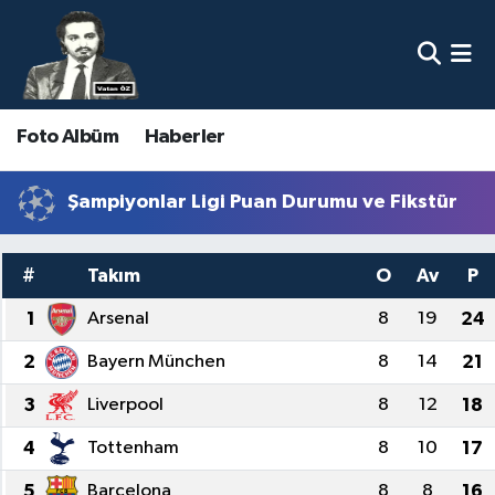
Nöbetçi Eczaneler
Foto Albüm
Haberler
Hava Durumu
Namaz Vakitleri
Şampiyonlar Ligi Puan Durumu ve Fikstür
Trafik Durumu
#
Takım
O
Av
P
Süper Lig Puan Durumu ve Fikstür
1
Arsenal
8
19
24
2
Bayern München
8
14
21
Tüm Manşetler
3
Liverpool
8
12
18
Son Dakika Haberleri
4
Tottenham
8
10
17
Haber Arşivi
5
Barcelona
8
8
16