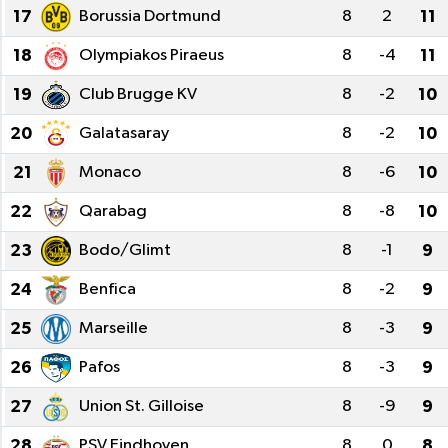
17
Borussia Dortmund
8
2
11
18
Olympiakos Piraeus
8
-4
11
19
Club Brugge KV
8
-2
10
20
Galatasaray
8
-2
10
21
Monaco
8
-6
10
22
Qarabag
8
-8
10
23
Bodo/Glimt
8
-1
9
24
Benfica
8
-2
9
25
Marseille
8
-3
9
26
Pafos
8
-3
9
27
Union St. Gilloise
8
-9
9
28
PSV Eindhoven
8
0
8