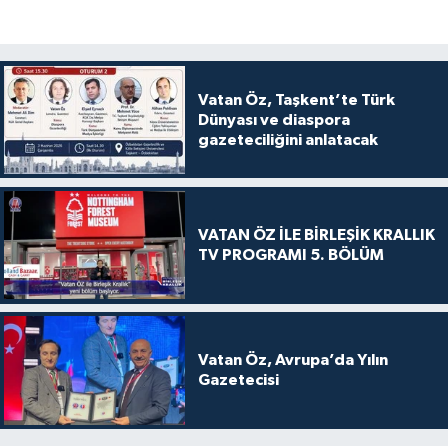
Vatan Öz, Taşkent’te Türk
Dünyası ve diaspora
gazeteciliğini anlatacak
VATAN ÖZ İLE BİRLEŞİK KRALLIK
TV PROGRAMI 5. BÖLÜM
Vatan Öz, Avrupa’da Yılın
Gazetecisi