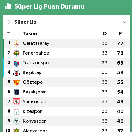
Süper Lig Puan Durumu
Süper Lig
#
Takım
O
P
1
Galatasaray
33
77
2
Fenerbahçe
33
73
3
Trabzonspor
33
69
4
Beşiktaş
33
59
5
Göztepe
33
55
6
Başakşehir
33
54
7
Samsunspor
33
48
8
Rizespor
33
40
9
Konyaspor
33
40
10
Alanyaspor
33
37