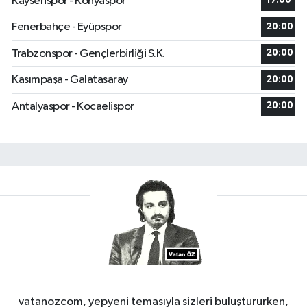
Kayserispor - Konyaspor
17:00
Fenerbahçe - Eyüpspor
20:00
Trabzonspor - Gençlerbirliği S.K.
20:00
Kasımpaşa - Galatasaray
20:00
Antalyaspor - Kocaelispor
20:00
vatanozcom, yepyeni temasıyla sizleri buluştururken,