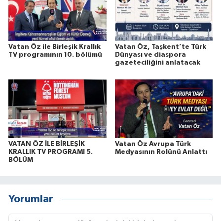
Vatan Öz ile Birleşik Krallık
Vatan Öz, Taşkent’te Türk
TV programının 10. bölümü
Dünyası ve diaspora
gazeteciliğini anlatacak
VATAN ÖZ İLE BİRLEŞİK
Vatan Öz Avrupa Türk
KRALLIK TV PROGRAMI 5.
Medyasının Rolünü Anlattı
BÖLÜM
Yorumlar