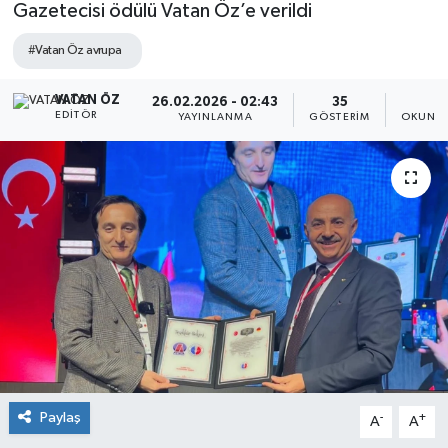
Gazetecisi ödülü Vatan Öz’e verildi
#Vatan Öz avrupa
VATAN ÖZ
26.02.2026 - 02:43
35
7
EDITÖR
YAYINLANMA
GÖSTERIM
OKUNMA
Paylaş
-
+
A
A