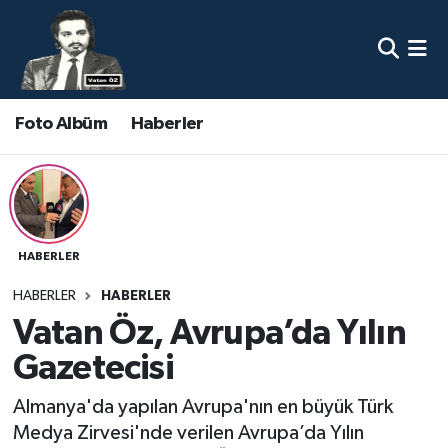
Nöbetçi Eczaneler
Foto Albüm
Haberler
Hava Durumu
Namaz Vakitleri
Trafik Durumu
HABERLER
Süper Lig Puan Durumu ve Fikstür
HABERLER
HABERLER
Vatan Öz, Avrupa’da Yılın
Tüm Manşetler
Gazetecisi
Son Dakika Haberleri
Almanya'da yapılan Avrupa'nın en büyük Türk
Medya Zirvesi'nde verilen Avrupa’da Yılın
Haber Arşivi