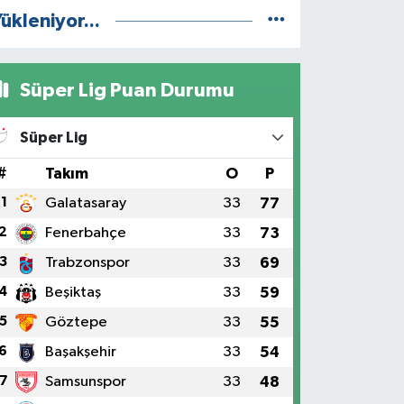
ükleniyor...
Süper Lig Puan Durumu
Süper Lig
#
Takım
O
P
1
Galatasaray
33
77
2
Fenerbahçe
33
73
3
Trabzonspor
33
69
4
Beşiktaş
33
59
5
Göztepe
33
55
6
Başakşehir
33
54
7
Samsunspor
33
48