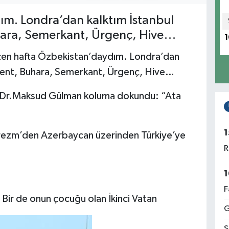
m. Londra’dan kalktım İstanbul
uhara, Semerkant, Ürgenç, Hive…
1
çen hafta Özbekistan’daydım. Londra’dan
aşkent, Buhara, Semerkant, Ürgenç, Hive…
Dr.Maksud Gülman koluma dokundu: “Ata
1
arezm’den Azerbaycan üzerinden Türkiye’ye
R
1
F
. Bir de onun çocuğu olan İkinci Vatan
G
S