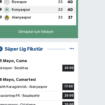
8
Rizespor
33
40
9
Konyaspor
33
40
0
Alanyaspor
33
37
Detaylar için tıklayın
Süper Lig Fikstür
5 Mayıs, Cuma
izespor - Beşiktaş
20:00
6 Mayıs, Cumartesi
atih Karagümrük - Alanyaspor
17:00
aziantep FK - Başakşehir
20:00
amsunspor - Göztepe
20:00