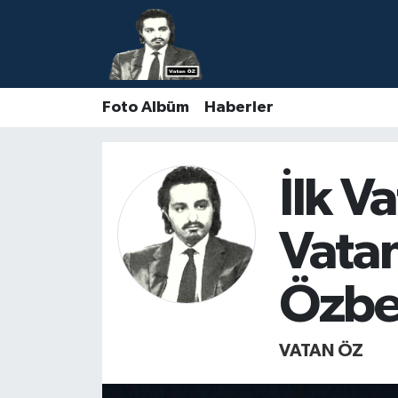
Nöbetçi Eczaneler
Foto Albüm
Haberler
Hava Durumu
Namaz Vakitleri
İlk V
Trafik Durumu
Vata
Süper Lig Puan Durumu ve Fikstür
Özbe
Tüm Manşetler
Son Dakika Haberleri
VATAN ÖZ
Haber Arşivi