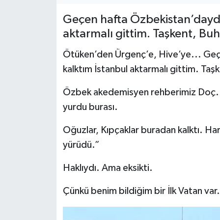
Geçen hafta Özbekistan’daydı
aktarmalı gittim. Taşkent, B
Ötüken’den Ürgenç’e, Hive’ye... Ge
kalktım İstanbul aktarmalı gittim. T
Özbek akedemisyen rehberimiz Doç.
yurdu burası.
Oğuzlar, Kıpçaklar buradan kalktı. H
yürüdü.”
Haklıydı. Ama eksikti.
Çünkü benim bildiğim bir İlk Vatan var