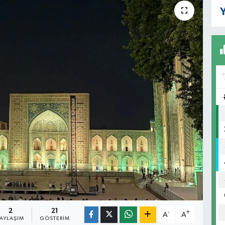
Y
2
21
-
+
A
A
PAYLAŞIM
GÖSTERIM