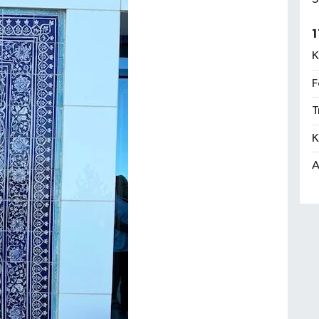
1
K
F
T
K
A