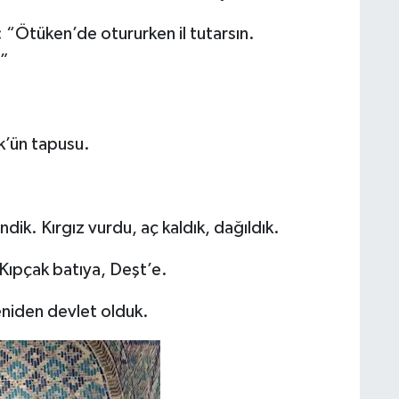
 “Ötüken’de otururken il tutarsın.
.”
k’ün tapusu.
dik. Kırgız vurdu, aç kaldık, dağıldık.
Kıpçak batıya, Deşt’e.
niden devlet olduk.