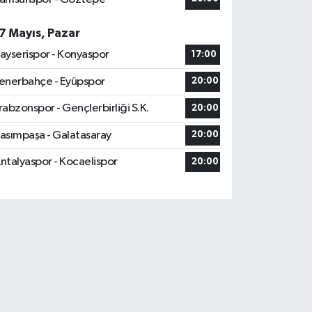
7 Mayıs, Pazar
ayserispor - Konyaspor
17:00
enerbahçe - Eyüpspor
20:00
rabzonspor - Gençlerbirliği S.K.
20:00
asımpaşa - Galatasaray
20:00
ntalyaspor - Kocaelispor
20:00