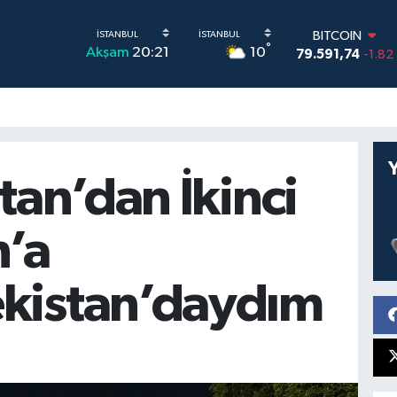
BITCOIN
79.591,74
-1.82
DOLAR
°
10
Akşam
20:21
45,43620
0.02
EURO
53,38690
0.19
STERLİN
61,60380
0.18
G.ALTIN
6862,09000
0.1
atan’dan İkinci
BİST100
14.598,00
0
n’a
kistan’daydım