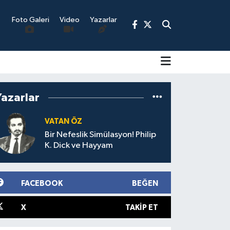
Foto Galeri
Video
Yazarlar
Yazarlar
9
VATAN ÖZ
Bir Nefeslik Simülasyon! Philip
K. Dick ve Hayyam
FACEBOOK
BEĞEN
X
TAKIP ET