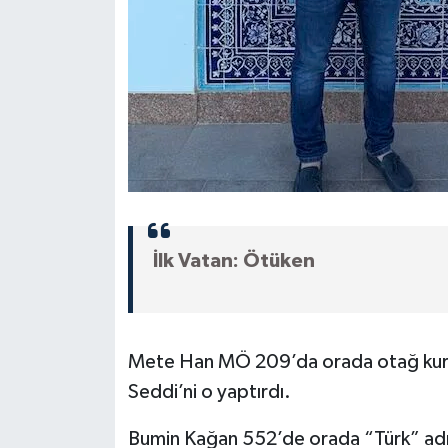
İlk Vatan: Ötüken
Mete Han MÖ 209’da orada otağ kurdu.
Seddi’ni o yaptırdı.
Bumin Kağan 552’de orada “Türk” adını 