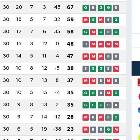
30
20
7
3
45
67
G
B
G
G
B
30
18
5
7
32
59
M
G
M
B
G
30
17
7
6
35
58
G
M
G
B
G
30
15
3
12
0
48
B
M
M
M
M
30
14
5
11
4
47
M
M
M
B
B
30
10
8
12
-5
38
B
G
G
B
M
30
10
7
13
8
37
M
M
B
M
B
30
10
5
15
-4
35
G
G
B
M
G
30
9
8
13
2
35
G
G
G
B
B
30
9
7
14
-12
28
M
B
M
B
G
30
6
5
19
-38
23
M
B
B
G
M