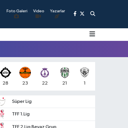
Foto Galeri
Video
Yazarlar
9
28
23
22
21
1
Süper Lig
TFF 1.Lig
TFF 2.Lig Beyaz Grup