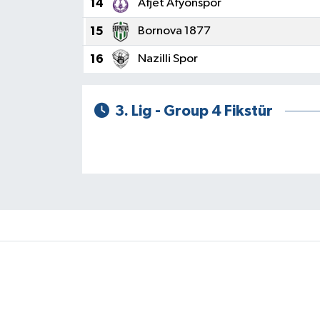
14
Afjet Afyonspor
15
Bornova 1877
16
Nazilli Spor
3. Lig - Group 4 Fikstür