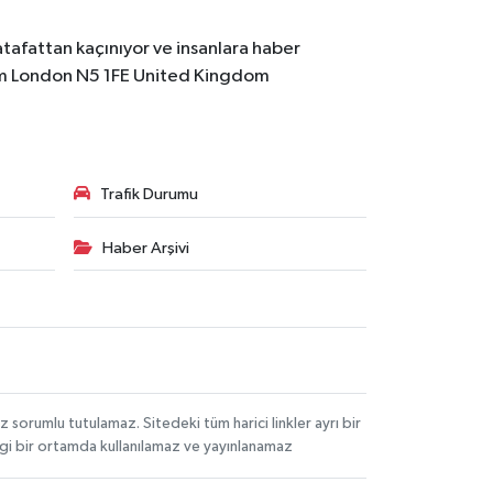
atafattan kaçınıyor ve insanlara haber
m
London N5 1FE United Kingdom
Trafik Durumu
Haber Arşivi
orumlu tutulamaz. Sitedeki tüm harici linkler ayrı bir
angi bir ortamda kullanılamaz ve yayınlanamaz