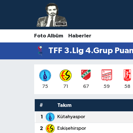
Nöbetçi Eczaneler
Foto Albüm
Haberler
Hava Durumu
TFF 3.Lig 4.Grup Pua
Namaz Vakitleri
Trafik Durumu
Süper Lig Puan Durumu ve Fikstür
75
71
67
59
58
Tüm Manşetler
#
Takım
Son Dakika Haberleri
1
Kütahyaspor
2
Eskişehirspor
Haber Arşivi