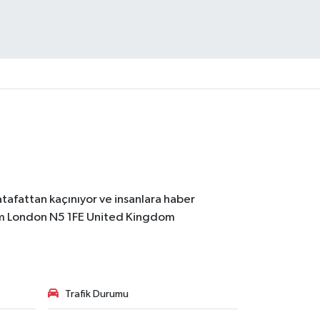
atafattan kaçınıyor ve insanlara haber
m
London N5 1FE United Kingdom
Trafik Durumu