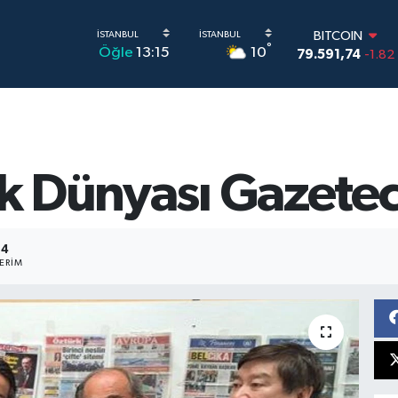
BITCOIN
°
10
Öğle
13:15
79.591,74
-1.82
DOLAR
45,43620
0.02
EURO
53,38690
0.19
STERLİN
61,60380
0.18
rk Dünyası Gazeteci
G.ALTIN
6862,09000
0.1
BİST100
14.598,00
0
14
ERIM