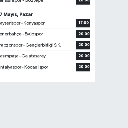
amsunspor - Göztepe
20:00
7 Mayıs, Pazar
ayserispor - Konyaspor
17:00
enerbahçe - Eyüpspor
20:00
rabzonspor - Gençlerbirliği S.K.
20:00
asımpaşa - Galatasaray
20:00
ntalyaspor - Kocaelispor
20:00