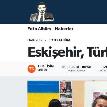
Nöbetçi Eczaneler
Foto Albüm
Haberler
Hava Durumu
HABERLER
FOTO ALBÜM
Namaz Vakitleri
Eskişehir, Tü
Trafik Durumu
Süper Lig Puan Durumu ve Fikstür
TE BILIŞIM
28.03.2014 - 08:58
12
EDITÖR
YAYINLANMA
GÖST
Tüm Manşetler
Son Dakika Haberleri
Haber Arşivi