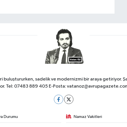
 buluştururken, sadelik ve modernizmi bir araya getiriyor. Ş
yor. Tel: 07483 889 405 E-Posta:
vatanoz@avrupagazete.co
va Durumu
Namaz Vakitleri