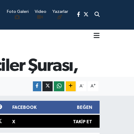
Foto Galeri
Video
Yazarlar
ler Şurası,
9
-
+
A
A
FACEBOOK
BEĞEN
X
TAKIP ET