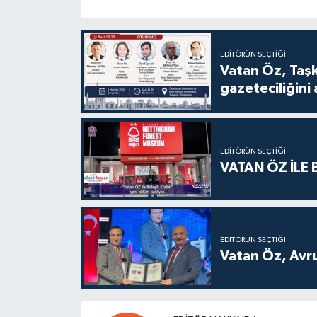
EDITÖRÜN SEÇTIĞI
Vatan Öz, Taşkent
gazeteciliğini
EDITÖRÜN SEÇTIĞI
VATAN ÖZ İLE 
EDITÖRÜN SEÇTIĞI
Vatan Öz, Avru