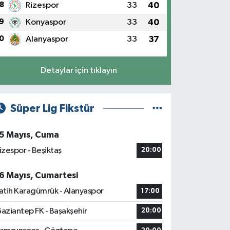
8
Rizespor
33
40
9
Konyaspor
33
40
0
Alanyaspor
33
37
Detaylar için tıklayın
Süper Lig Fikstür
5 Mayıs, Cuma
izespor - Beşiktaş
20:00
6 Mayıs, Cumartesi
atih Karagümrük - Alanyaspor
17:00
aziantep FK - Başakşehir
20:00