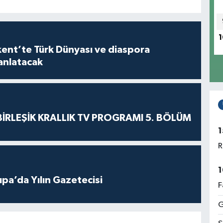
1
’te Türk Dünyası ve diaspora
 anlatacak
BİRLEŞİK KRALLIK TV PROGRAMI 5. BÖLÜM
1
R
1
pa’da Yılın Gazetecisi
F
G