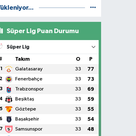
ükleniyor...
Süper Lig Puan Durumu
Süper Lig
#
Takım
O
P
1
Galatasaray
33
77
2
Fenerbahçe
33
73
3
Trabzonspor
33
69
4
Beşiktaş
33
59
5
Göztepe
33
55
6
Başakşehir
33
54
7
Samsunspor
33
48