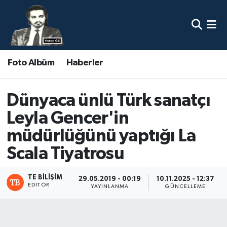
Nöbetçi Eczaneler
Foto Albüm
Haberler
Hava Durumu
Namaz Vakitleri
Dünyaca ünlü Türk sanatçı
Leyla Gencer'in
Trafik Durumu
müdürlüğünü yaptığı La
Süper Lig Puan Durumu ve Fikstür
Scala Tiyatrosu
Tüm Manşetler
TE BILIŞIM
29.05.2019 - 00:19
10.11.2025 - 12:37
EDITÖR
YAYINLANMA
GÜNCELLEME
Son Dakika Haberleri
Haber Arşivi