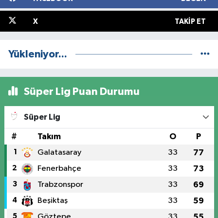
X
TAKIP ET
Yükleniyor...
Süper Lig Puan Durumu
Süper Lig
#
Takım
O
P
1
Galatasaray
33
77
2
Fenerbahçe
33
73
3
Trabzonspor
33
69
4
Beşiktaş
33
59
5
Göztepe
33
55