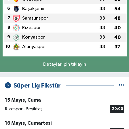
6
Başakşehir
33
54
7
Samsunspor
33
48
8
Rizespor
33
40
9
Konyaspor
33
40
10
Alanyaspor
33
37
Detaylar için tıklayın
Süper Lig Fikstür
15 Mayıs, Cuma
Rizespor - Beşiktaş
20:00
16 Mayıs, Cumartesi